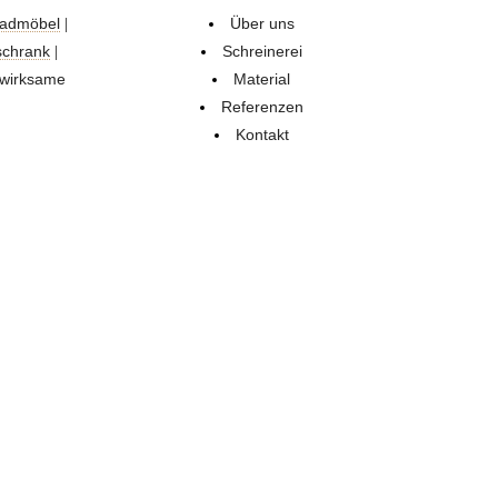
admöbel
Über uns
|
schrank
Schreinerei
|
 wirksame
Material
Referenzen
Kontakt