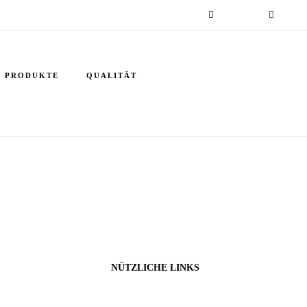
sen-heilbronn-klingler-5
PRODUKTE
QUALITÄT
NÜTZLICHE LINKS