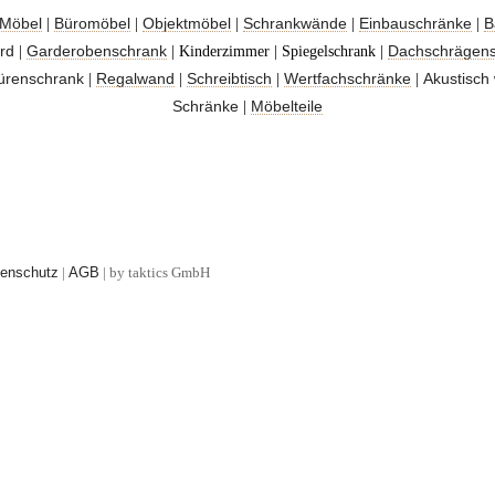
Möbel
Büromöbel
Objektmöbel
Schrankwände
Einbauschränke
B
|
|
|
|
|
rd
Garderobenschrank
Dachschrägen
|
| Kinderzimmer | Spiegelschrank |
ürenschrank
Regalwand
Schreibtisch
Wertfachschränke
Akustisch
|
|
|
|
Schränke
Möbelteile
|
enschutz
|
AGB
| by taktics GmbH